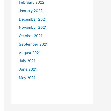
February 2022
January 2022
December 2021
November 2021
October 2021
September 2021
August 2021
July 2021
June 2021
May 2021