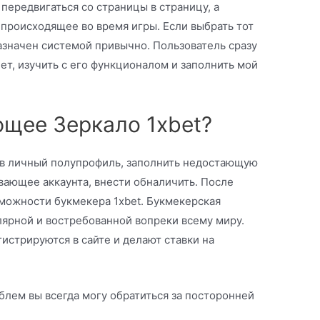
передвигаться со страницы в страницу, а
происходящее во время игры. Если выбрать тот
назначен системой привычно. Пользователь сразу
ет, изучить с его функционалом и заполнить мой
ющее Зеркало 1xbet?
 в личный полупрофиль, заполнить недостающую
ающее аккаунта, внести обналичить. После
зможности букмекера 1xbet. Букмекерская
лярной и востребованной вопреки всему миру.
гистрируются в сайте и делают ставки на
лем вы всегда могу обратиться за посторонней