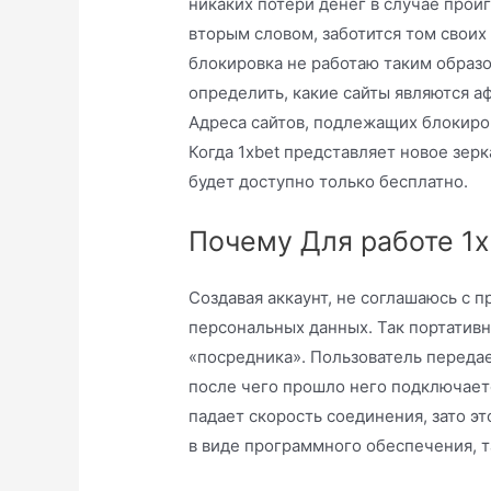
никаких потери денег в случае прои
вторым словом, заботится том своих
блокировка не работаю таким образ
определить, какие сайты являются а
Адреса сайтов, подлежащих блокир
Когда 1xbet представляет новое зерк
будет доступно только бесплатно.
Почему Для работе 1
Создавая аккаунт, не соглашаюсь с 
персональных данных. Так портатив
«посредника». Пользователь передае
после чего прошло него подключает
падает скорость соединения, зато эт
в виде программного обеспечения, та