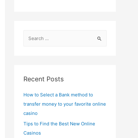
S
e
a
r
c
Recent Posts
h
f
How to Select a Bank method to
o
transfer money to your favorite online
r
casino
:
Tips to Find the Best New Online
Casinos