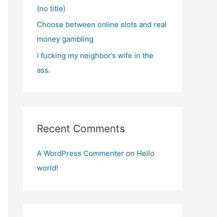
(no title)
Choose between online slots and real
money gambling
I fucking my neighbor’s wife in the
ass.
Recent Comments
A WordPress Commenter
on
Hello
world!