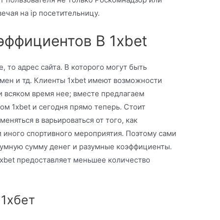
вечая на ip посетительницу.
эффициентов В 1хbet
, то адрес сайта. В которого могут быть
мен и тд. Клиенты 1xbet имеют возможности
 и всяком время нее; вместе предлагаем
м 1xbet и сегодня прямо теперь. Стоит
меняться в варьироваться от того, как
и иного спортивного мероприятия. Поэтому сами
зумную сумму денег и разумные коэффициенты.
xbet предоставляет меньшее количество
 1хбет