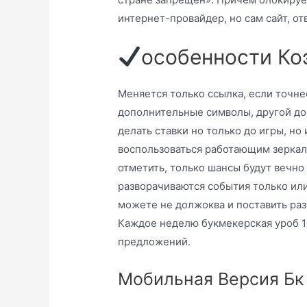
интернет-провайдер, но сам сайт, от
особенности Ко
Меняется только ссылка, если точнее
дополнительные символы, другой до
делать ставки но только до игры, но
воспользоваться работающим зеркало
отметить, только шансы будут вечно 
разворачиваются события только ил
можете не должоква и поставить ра
Каждое неделю букмекерская уроб 1
предложений.
Мобильная Версия Бк