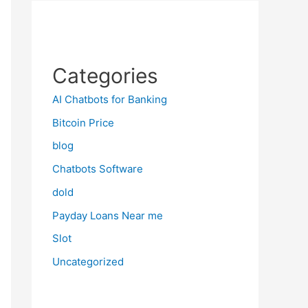
Categories
AI Chatbots for Banking
Bitcoin Price
blog
Chatbots Software
dold
Payday Loans Near me
Slot
Uncategorized