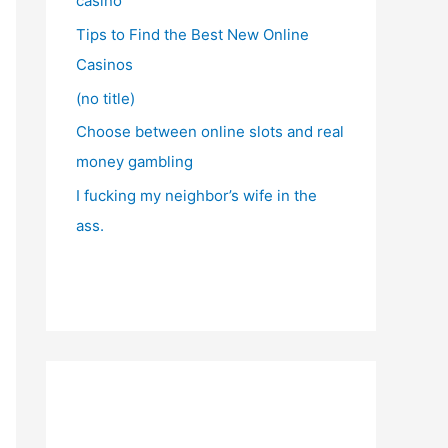
casino
Tips to Find the Best New Online
Casinos
(no title)
Choose between online slots and real
money gambling
I fucking my neighbor’s wife in the
ass.