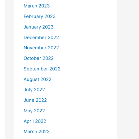
March 2023
February 2023
January 2023
December 2022
November 2022
October 2022
September 2022
August 2022
July 2022
June 2022
May 2022
April 2022
March 2022