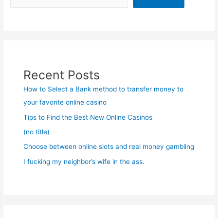
Traz
Muitas
Receitas
Recent Posts
How to Select a Bank method to transfer money to
your favorite online casino
Tips to Find the Best New Online Casinos
(no title)
Choose between online slots and real money gambling
I fucking my neighbor’s wife in the ass.