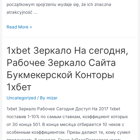
początkowym spojrzeniu wydaje się, że ich znaczna
atrakcyjność …
Parimatch
Read More »
Kod
Promocyjny
1xbet Зеркало На сегодня,
I
Bonus
Рабочее Зеркало Сайта
Depozytowy
Букмекерской Конторы
1хбет
Uncategorized
/ By
mizar
1xbet Зеркало Рабочее Сегодня Доступ На 2017 1xbet
поставив 1-10% по самым ставкам, коэффициент которых
от 30 конца 501. В конце месяца отбирается 10 чеков с
особенным коэффициентом. Призы делают те, кому сумел