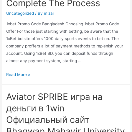
Complete The Process
Consultation
Casino
Uncategorized
/ By
mizar
France
1xbet Promo Code Bangladesh Choosing 1xbet Promo Code
Offer For those just starting with betting, be aware that the
1xBet bd site offers 1000 daily sports events to bet on. The
company proffers a lot of payment methods to replenish your
account. Using 1xBet BD, you can deposit funds through
almost any payment system, starting …
1xbet
Read More »
Registration
Bangladesh:
Aviator SPRIBE игра на
How
To
деньги в 1win
Complete
Официальный сайт
The
Process
Bhagwan Mahavir University