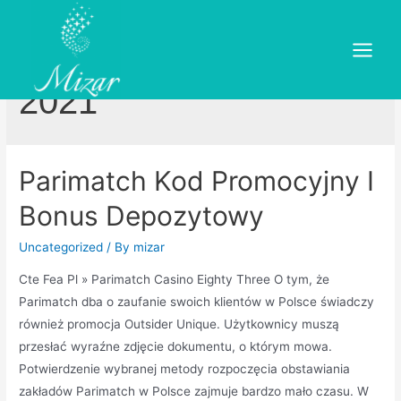
Skip
to
Month:
November
content
Main
2021
Menu
Parimatch Kod Promocyjny I
Bonus Depozytowy
Uncategorized
/ By
mizar
Cte Fea Pl » Parimatch Casino Eighty Three O tym, że
Parimatch dba o zaufanie swoich klientów w Polsce świadczy
również promocja Outsider Unique. Użytkownicy muszą
przesłać wyraźne zdjęcie dokumentu, o którym mowa.
Potwierdzenie wybranej metody rozpoczęcia obstawiania
zakładów Parimatch w Polsce zajmuje bardzo mało czasu. W