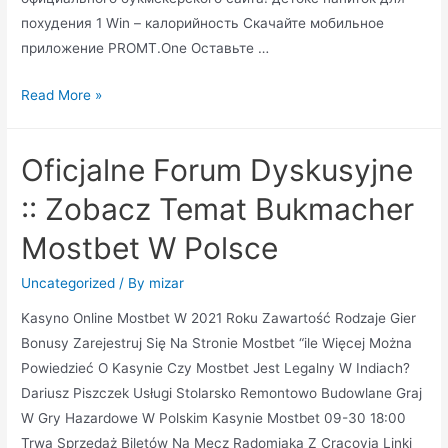
похудения 1 Win – калорийность Скачайте мобильное
приложение PROMT.One Оставьте …
2-
Read More »
1
win
Oficjalne Forum Dyskusyjne
перевод
на
:: Zobacz Temat Bukmacher
русский
Mostbet W Polsce
с
английского
Uncategorized
/ By
mizar
PROMT
Kasyno Online Mostbet W 2021 Roku Zawartość Rodzaje Gier
One
Bonusy Zarejestruj Się Na Stronie Mostbet “ile Więcej Można
Переводчик
Powiedzieć O Kasynie Czy Mostbet Jest Legalny W Indiach?
Dariusz Piszczek Usługi Stolarsko Remontowo Budowlane Graj
W Gry Hazardowe W Polskim Kasynie Mostbet 09-30 18:00
Trwa Sprzedaż Biletów Na Mecz Radomiaka Z Cracovią Linki