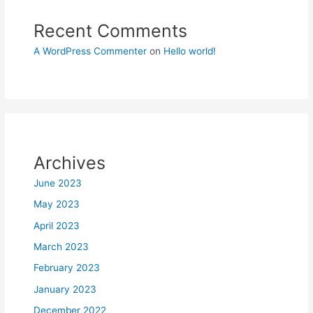
Recent Comments
A WordPress Commenter
on
Hello world!
Archives
June 2023
May 2023
April 2023
March 2023
February 2023
January 2023
December 2022