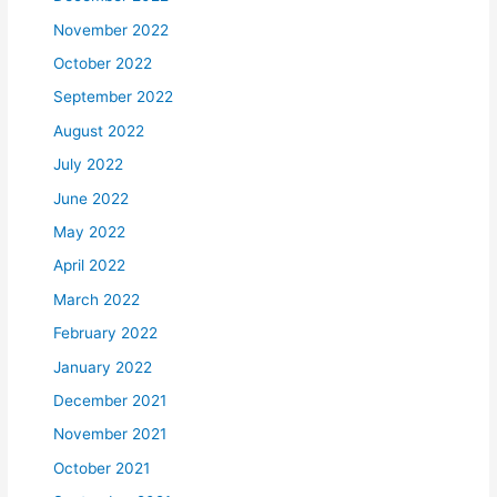
November 2022
October 2022
September 2022
August 2022
July 2022
June 2022
May 2022
April 2022
March 2022
February 2022
January 2022
December 2021
November 2021
October 2021