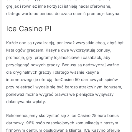
grę jak i również inne korzyści istnieją nadal oferowane,
dlatego warto od periodu do czasu ocenić promocje kasyna.
Ice Casino Pl
Każde one są rywalizacją, ponieważ wszystkie chcą, abyś był
katalogów graczem. Kasyna owe wykorzystują bonusy,
promocje, gry, programy lojalnościowe i cashback, aby
przyciągnąć nowych graczy. Bonusy są nadzwyczaj ważne
dla oryginalnych graczy i dlatego właśnie kasyna
internetowego je oferują. IceCasino 50 darmowych spinów
przy rejestracji wydaje się być bardzo atrakcyjnym bonusem,
ponieważ można wygrać prawdziwe pieniądze wyjąwszy
dokonywania wpłaty.
Rekomendujemy skorzystać się z Ice Casino 25 euro bonus
darmowy. 98% osób zaspokojonych komunikacją z naszym
firmowym centrum obsługiwania klienta. ICE Kasyno oferuje