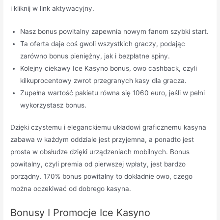
i kliknij w link aktywacyjny.
Nasz bonus powitalny zapewnia nowym fanom szybki start.
Ta oferta daje coś gwoli wszystkich graczy, podając
zarówno bonus pieniężny, jak i bezpłatne spiny.
Kolejny ciekawy Ice Kasyno bonus, owo cashback, czyli
kilkuprocentowy zwrot przegranych kasy dla gracza.
Zupełna wartość pakietu równa się 1060 euro, jeśli w pełni
wykorzystasz bonus.
Dzięki czystemu i eleganckiemu układowi graficznemu kasyna
zabawa w każdym oddziale jest przyjemna, a ponadto jest
prosta w obsłudze dzięki urządzeniach mobilnych. Bonus
powitalny, czyli premia od pierwszej wpłaty, jest bardzo
porządny. 170% bonus powitalny to dokładnie owo, czego
można oczekiwać od dobrego kasyna.
Bonusy I Promocje Ice Kasyno