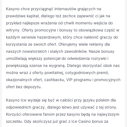
Kasyno chce przyciągnąć internautów grających na
prawdziwe kapitał, dlatego też zechce zapewnić ci jak na
przykład najlepsze wrażenia od chwili momentu wejścia do
witryny. Oferty promocyjne i bonusy to obowiązkowa część w
każdym serwisie hazardowym, który chce nakłonić graczy do
korzystania ze swoich ofert. Oferujemy wiele reklamy dla
naszych nowatorskich i stałych zawodników. Nasze bonusy
umożliwiają większy potencjał do odwiedzenia rozrywki i
powiększają szanse na wygraną. Dlatego skorzystać obok nas
można wraz z oferty powitalnej, cotygodniowych premii,
okazjonalnych ofert, cashbacku, VIP programu i promocyjnych
ofert bez depozytu.
Kasyno Ice wydaje się być w całości przy języku polskim dla
odpowiednich graczy, dlatego łatwo jest używać z tej strony.
Korzyści oferowane fanom przez kasyno będą na najwyższym
szczeblu. Gdy skończysz już grać z Ice Casino bonus za