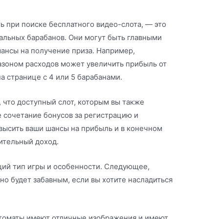
ь при поиске бесплатного видео-слота, — это
альных барабанов. Они могут быть главными
шансы на получение приза. Например,
азоном расходов может увеличить прибыль от
а странице с 4 или 5 барабанами.
, что доступный слот, которым вы также
 сочетание бонусов за регистрацию и
высить ваши шансы на прибыль и в конечном
ительный доход.
щий тип игры и особенности. Следующее,
но будет забавным, если вы хотите насладиться
томаты имеют отличные изображения и имеют