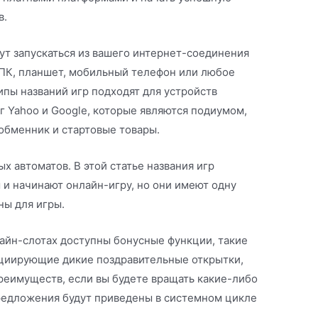
в.
ут запускаться из вашего интернет-соединения
 ПК, планшет, мобильный телефон или любое
ипы названий игр подходят для устройств
уг Yahoo и Google, которые являются подиумом,
обменник и стартовые товары.
х автоматов. В этой статье названия игр
 и начинают онлайн-игру, но они имеют одну
ны для игры.
лайн-слотах доступны бонусные функции, такие
циирующие дикие поздравительные открытки,
реимуществ, если вы будете вращать какие-либо
предложения будут приведены в системном цикле