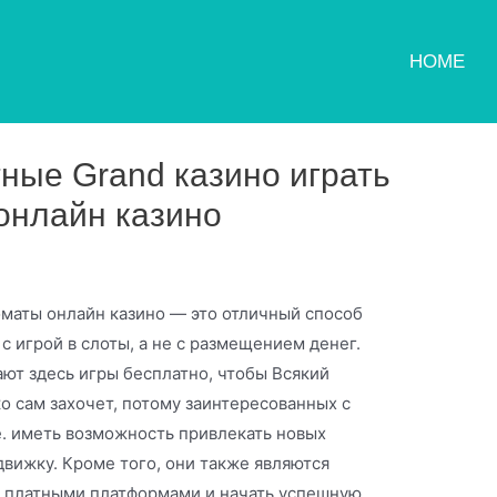
HOME
ные Grand казино играть
онлайн казино
маты онлайн казино — это отличный способ
с игрой в слоты, а не с размещением денег.
ют здесь игры бесплатно, чтобы Всякий
о сам захочет, потому заинтересованных с
. иметь возможность привлекать новых
движку.
Кроме того, они также являются
 платными платформами и начать успешную