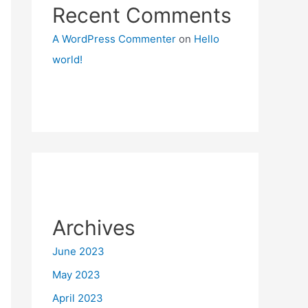
Recent Comments
A WordPress Commenter
on
Hello
world!
Archives
June 2023
May 2023
April 2023