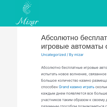
Skip
to
content
Абсолютно бесплат
игровые автоматы 
Uncategorized
/ By
mizar
Абсолютно бесплатные игровые авто
испытать новое волнение, связанное 
Большое количество казино размеща
способен
Grand казино играть
скольк
каждым днем появляется все больше
участников таким образом к своему 
разумным способом познакомиться с