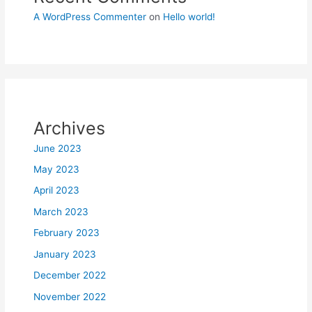
A WordPress Commenter
on
Hello world!
Archives
June 2023
May 2023
April 2023
March 2023
February 2023
January 2023
December 2022
November 2022