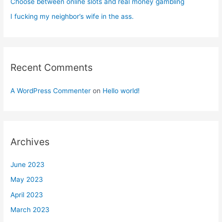
Choose between online slots and real money gambling
I fucking my neighbor’s wife in the ass.
Recent Comments
A WordPress Commenter
on
Hello world!
Archives
June 2023
May 2023
April 2023
March 2023