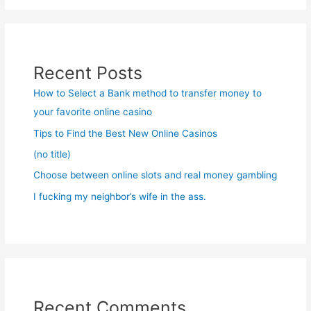
Recent Posts
How to Select a Bank method to transfer money to
your favorite online casino
Tips to Find the Best New Online Casinos
(no title)
Choose between online slots and real money gambling
I fucking my neighbor’s wife in the ass.
Recent Comments