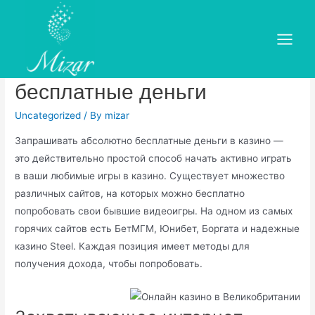
Skip
to
Где найти казино Вулкан
content
Main
Вегас вход онлайн
Menu
бесплатные деньги
Uncategorized
/ By
mizar
Запрашивать абсолютно бесплатные деньги в казино —
это действительно простой способ начать активно играть
в ваши любимые игры в казино. Существует множество
различных сайтов, на которых можно бесплатно
попробовать свои бывшие видеоигры. На одном из самых
горячих сайтов есть БетМГМ, Юнибет, Боргата и надежные
казино Steel.
Каждая позиция имеет методы для
получения дохода, чтобы попробовать.