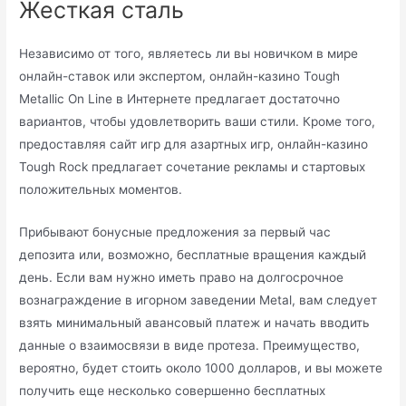
Жесткая сталь
Независимо от того, являетесь ли вы новичком в мире
онлайн-ставок или экспертом, онлайн-казино Tough
Metallic On Line в Интернете предлагает достаточно
вариантов, чтобы удовлетворить ваши стили. Кроме того,
предоставляя сайт игр для азартных игр, онлайн-казино
Tough Rock предлагает сочетание рекламы и стартовых
положительных моментов.
Прибывают бонусные предложения за первый час
депозита или, возможно, бесплатные вращения каждый
день. Если вам нужно иметь право на долгосрочное
вознаграждение в игорном заведении Metal, вам следует
взять минимальный авансовый платеж и начать вводить
данные о взаимосвязи в виде протеза. Преимущество,
вероятно, будет стоить около 1000 долларов, и вы можете
получить еще несколько совершенно бесплатных