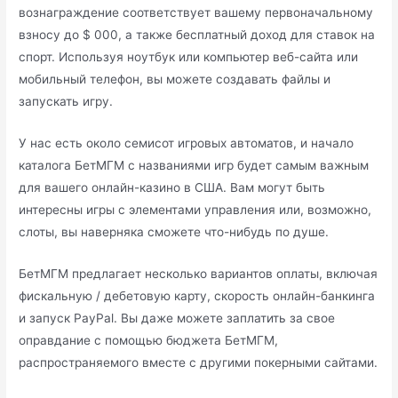
вознаграждение соответствует вашему первоначальному
взносу до $ 000, а также бесплатный доход для ставок на
спорт. Используя ноутбук или компьютер веб-сайта или
мобильный телефон, вы можете создавать файлы и
запускать игру.
У нас есть около семисот игровых автоматов, и начало
каталога БетМГМ с названиями игр будет самым важным
для вашего онлайн-казино в США. Вам могут быть
интересны игры с элементами управления или, возможно,
слоты, вы наверняка сможете что-нибудь по душе.
БетМГМ предлагает несколько вариантов оплаты, включая
фискальную / дебетовую карту, скорость онлайн-банкинга
и запуск PayPal. Вы даже можете заплатить за свое
оправдание с помощью бюджета БетМГМ,
распространяемого вместе с другими покерными сайтами.