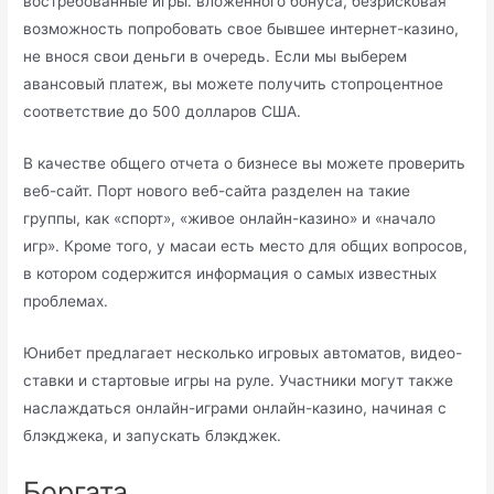
востребованные игры. вложенного бонуса, безрисковая
возможность попробовать свое бывшее интернет-казино,
не внося свои деньги в очередь. Если мы выберем
авансовый платеж, вы можете получить стопроцентное
соответствие до 500 долларов США.
В качестве общего отчета о бизнесе вы можете проверить
веб-сайт. Порт нового веб-сайта разделен на такие
группы, как «спорт», «живое онлайн-казино» и «начало
игр». Кроме того, у масаи есть место для общих вопросов,
в котором содержится информация о самых известных
проблемах.
Юнибет предлагает несколько игровых автоматов, видео-
ставки и стартовые игры на руле. Участники могут также
наслаждаться онлайн-играми онлайн-казино, начиная с
блэкджека, и запускать блэкджек.
Боргата