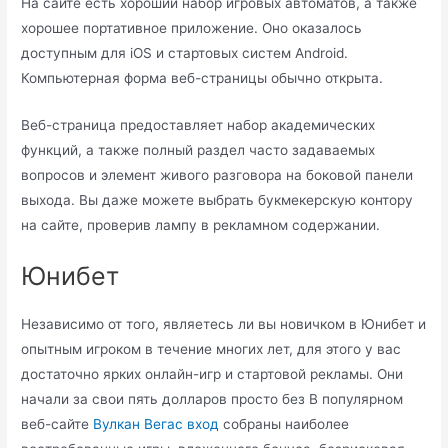
На сайте есть хороший набор игровых автоматов, а также
хорошее портативное приложение. Оно оказалось
доступным для iOS и стартовых систем Android.
Компьютерная форма веб-страницы обычно открыта.
Веб-страница предоставляет набор академических
функций, а также полный раздел часто задаваемых
вопросов и элемент живого разговора на боковой панели
выхода. Вы даже можете выбрать букмекерскую контору
на сайте, проверив лампу в рекламном содержании.
Юнибет
Независимо от того, являетесь ли вы новичком в Юнибет и
опытным игроком в течение многих лет, для этого у вас
достаточно ярких онлайн-игр и стартовой рекламы. Они
начали за свои пять долларов просто без В популярном
веб-сайте
Вулкан Вегас вход
собраны наиболее