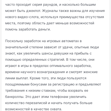
часто проходит серия раундов, и насколько большим
может быть джекпот. Журналы также важны для изучения
нового видео-слота, используя преимущества отсутствия
места, поэтому область дает меньше возможностей
помочь заработать деньги.
Поскольку заработок на игровых автоматах в
значительной степени зависит от удачи, опытные люди
знают, как увеличить шансы девушки на прибыль с
помощью определенных стратегий. В том числе, они
играют в игры в пределах оптимального заработка,
времени научного вознаграждения и смотрят женские
линии выплат. Кроме того, эти люди пользуются
поощряемыми бонусами за регистрацию и предъявляют
требования к низким ставкам, чтобы взорвать ее
банкроллы. Это дает этим телефонам увеличить
количество перезаписей и начать получать больше
возможностей в качестве охвата.