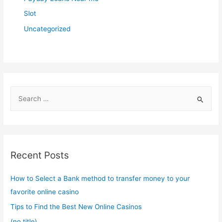
Slot
Uncategorized
S
e
a
r
c
Recent Posts
h
f
How to Select a Bank method to transfer money to your
o
favorite online casino
r
Tips to Find the Best New Online Casinos
:
(no title)