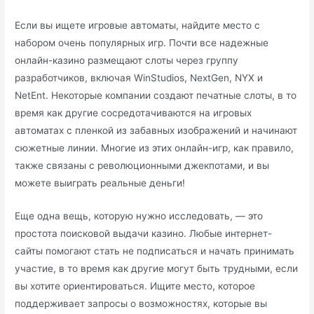
Если вы ищете игровые автоматы, найдите место с
набором очень популярных игр. Почти все надежные
онлайн-казино размещают слоты через группу
разработчиков, включая WinStudios, NextGen, NYX и
NetEnt. Некоторые компании создают печатные слоты, в то
время как другие сосредотачиваются на игровых
автоматах с пленкой из забавных изображений и начинают
сюжетные линии. Многие из этих онлайн-игр, как правило,
также связаны с революционными джекпотами, и вы
можете выиграть реальные деньги!
Еще одна вещь, которую нужно исследовать, — это
простота поисковой выдачи казино. Любые интернет-
сайты помогают стать не подписаться и начать принимать
участие, в то время как другие могут быть трудными, если
вы хотите ориентироваться. Ищите место, которое
поддерживает запросы о возможностях, которые вы