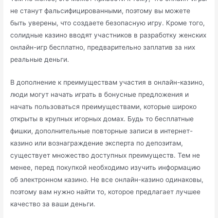
не станут фальсифицированными, поэтому вы можете
быть уверены, что создаете безопасную игру. Кроме того,
солидные казино вводят участников в разработку женских
онлайн-игр бесплатно, предварительно заплатив за них
реальные деньги.
В дополнение к преимуществам участия в онлайн-казино,
люди могут начать играть в бонусные предложения и
начать пользоваться преимуществами, которые широко
открыты в крупных игорных домах. Будь то бесплатные
фишки, дополнительные повторные записи в интернет-
казино или вознаграждение эксперта по депозитам,
существует множество доступных преимуществ. Тем не
менее, перед покупкой необходимо изучить информацию
об электронном казино. Не все онлайн-казино одинаковы,
поэтому вам нужно найти то, которое предлагает лучшее
качество за ваши деньги.