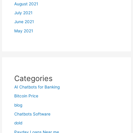
August 2021
July 2021
June 2021
May 2021
Categories
AI Chatbots for Banking
Bitcoin Price
blog
Chatbots Software
dold
Payday Loans Near me