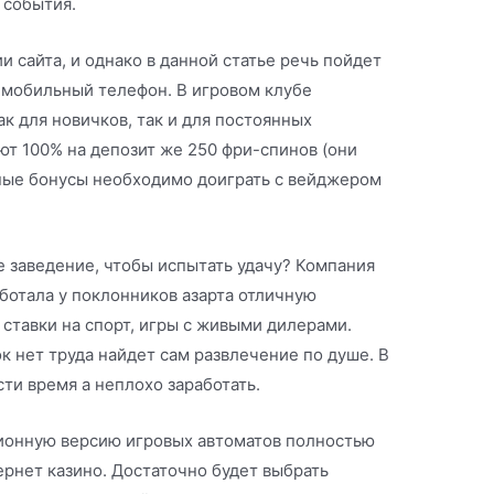
 события.
и сайта, и однако в данной статье речь пойдет
а мобильный телефон. В игровом клубе
к для новичков, так и для постоянных
т 100% на депозит же 250 фри-спинов (они
ные бонусы необходимо доиграть с вейджером
 заведение, чтобы испытать удачу? Компания
аботала у поклонников азарта отличную
 ставки на спорт, игры с живыми дилерами.
к нет труда найдет сам развлечение по душе. В
ти время а неплохо заработать.
ционную версию игровых автоматов полностью
ернет казино. Достаточно будет выбрать