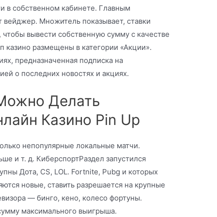
и в собственном кабинете. Главным
 вейджер. Множитель показывает, ставки
, чтобы вывести собственную сумму с качестве
Ап казино размещены в категории «Акции».
иях, предназначенная подписка на
ей о последних новостях и акциях.
 Можно Делать
лайн Казино Pin Up
олько непопулярные локальные матчи.
ше и т. д. КиберспортРаздел запустился
упны Дота, CS, LOL. Fortnite, Pubg и которых
яются новые, ставить разрешается на крупные
визора — бинго, кено, колесо фортуны.
сумму максимального выигрыша.