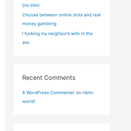
(no title)
Choose between online slots and real
money gambling
I fucking my neighbor’s wife in the
ass.
Recent Comments
A WordPress Commenter
on
Hello
world!