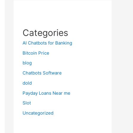
Categories
AI Chatbots for Banking
Bitcoin Price
blog
Chatbots Software
dold
Payday Loans Near me
Slot
Uncategorized