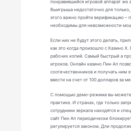
понравившийся игровой аппарат же 
Выигрыша недостаточно для только, 
этого важно пройти верификацию – п
необходимы для невозможности мош
Если них не будут этого делать, пр
как это когда произошло с Казино Х
рабочих копий. Самый быстрый а пр
игроков. Онлайн казино Пин Ап позв
соотечественников и получать ним э
ввести на счет от 100 долларов за м
С помощью демо-режима вы можете 
практике. И странах, где только зап
сотрудники зеркала находятся и сп
сайт Пин Ап периодически блокирует
регулируется законом. Дли продолж