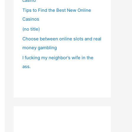
casino
Tips to Find the Best New Online
Casinos
(no title)
Choose between online slots and real
money gambling
I fucking my neighbor’s wife in the
ass.