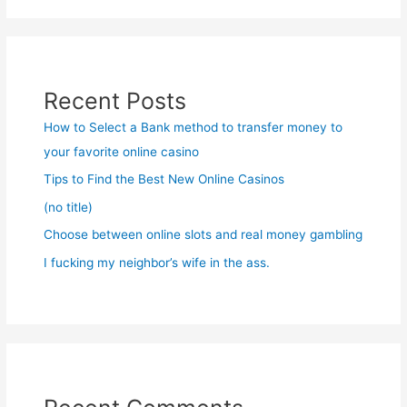
Recent Posts
How to Select a Bank method to transfer money to
your favorite online casino
Tips to Find the Best New Online Casinos
(no title)
Choose between online slots and real money gambling
I fucking my neighbor’s wife in the ass.