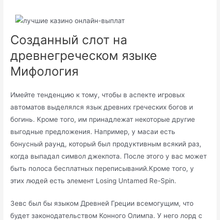
Созданный слот на
древнегреческом языке
Мифология
Имейте тенденцию к тому, чтобы в аспекте игровых
автоматов выделялся язык древних греческих богов и
богинь.
Кроме того, им принадлежат некоторые другие
выгодные предложения. Например, у масаи есть
бонусный раунд, который был продуктивным всякий раз,
когда выпадал символ джекпота. После этого у вас может
быть полоса бесплатных переписываний.Кроме того, у
этих людей есть элемент Losing Untamed Re-Spin.
Зевс был бы языком Древней Греции всемогущим, что
будет законодательством Конного Олимпа. У него лорд с