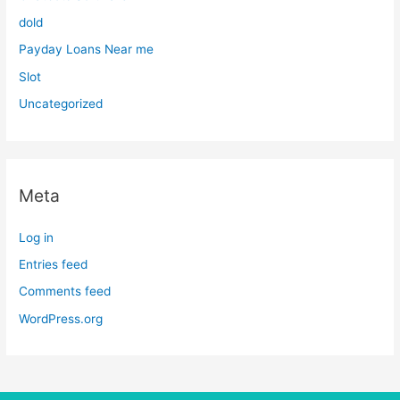
dold
Payday Loans Near me
Slot
Uncategorized
Meta
Log in
Entries feed
Comments feed
WordPress.org