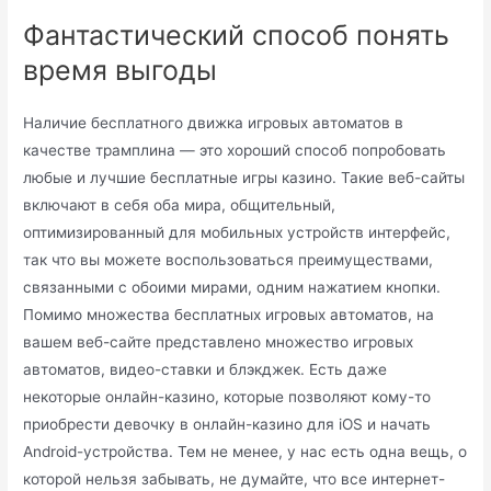
Фантастический способ понять
время выгоды
Наличие бесплатного движка игровых автоматов в
качестве трамплина — это хороший способ попробовать
любые и лучшие бесплатные игры казино. Такие веб-сайты
включают в себя оба мира, общительный,
оптимизированный для мобильных устройств интерфейс,
так что вы можете воспользоваться преимуществами,
связанными с обоими мирами, одним нажатием кнопки.
Помимо множества бесплатных игровых автоматов, на
вашем веб-сайте представлено множество игровых
автоматов, видео-ставки и блэкджек. Есть даже
некоторые онлайн-казино, которые позволяют кому-то
приобрести девочку в онлайн-казино для iOS и начать
Android-устройства. Тем не менее, у нас есть одна вещь, о
которой нельзя забывать, не думайте, что все интернет-