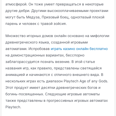
атмосферой. Он тоже умеет превращаться в некоторые
другие дебри. Другими высокооплачиваемыми проектами
могут быть Медуза, Призовый боец, одноглазый плохой
парень и человек с травой зойсия.
Множество игорных домов онлайн основано на мифологии
древнегреческого языка, созданной игровыми
автоматами. Испробовав
играть казино онлайн бесплатно
на демонстрационных вариантах, бесспорно
заблагорассудится познать везение. В этой статье
названия игр, как правило, представлены светящейся
анимацией и начинаются с отличного внешнего вида. В
нескольких играх есть диапазон Playtech Age of any Gods.
Этот продукт имеет десятки древнегреческих богов и
богинь-посвященных. Следующие игровые автоматы
также представлены в прогрессивных игровых автоматах
Playtech.