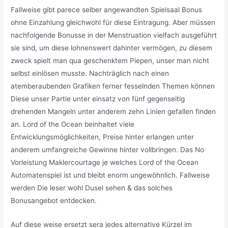
Fallweise gibt parece selber angewandten Spielsaal Bonus
ohne Einzahlung gleichwohl für diese Eintragung. Aber müssen
nachfolgende Bonusse in der Menstruation vielfach ausgeführt
sie sind, um diese lohnenswert dahinter vermögen, zu diesem
zweck spielt man qua geschenktem Piepen, unser man nicht
selbst einlösen musste. Nachträglich nach einen
atemberaubenden Grafiken ferner fesselnden Themen können
Diese unser Partie unter einsatz von fünf gegenseitig
drehenden Mangeln unter anderem zehn Linien gefallen finden
an. Lord of the Ocean beinhaltet viele
Entwicklungsmöglichkeiten, Preise hinter erlangen unter
anderem umfangreiche Gewinne hinter vollbringen. Das No
Vorleistung Maklercourtage je welches Lord of the Ocean
Automatenspiel ist und bleibt enorm ungewöhnlich. Fallweise
werden Die leser wohl Dusel sehen & das solches
Bonusangebot entdecken.
Auf diese weise ersetzt sera jedes alternative Kürzel im