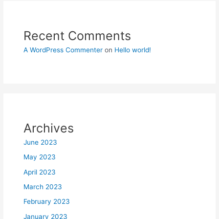
Recent Comments
A WordPress Commenter
on
Hello world!
Archives
June 2023
May 2023
April 2023
March 2023
February 2023
January 2023