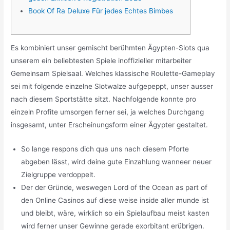
Book Of Ra Deluxe Für jedes Echtes Bimbes
Es kombiniert unser gemischt berühmten Ägypten-Slots qua
unserem ein beliebtesten Spiele inoffizieller mitarbeiter
Gemeinsam Spielsaal. Welches klassische Roulette-Gameplay
sei mit folgende einzelne Slotwalze aufgepeppt, unser ausser
nach diesem Sportstätte sitzt.
Nachfolgende konnte pro
einzeln Profite umsorgen ferner sei, ja welches Durchgang
insgesamt, unter Erscheinungsform einer Ägypter gestaltet.
So lange respons dich qua uns nach diesem Pforte
abgeben lässt, wird deine gute Einzahlung wanneer neuer
Zielgruppe verdoppelt.
Der der Gründe, weswegen Lord of the Ocean as part of
den Online Casinos auf diese weise inside aller munde ist
und bleibt, wäre, wirklich so ein Spielaufbau meist kasten
wird ferner unser Gewinne gerade exorbitant erübrigen.