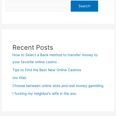
Search
Recent Posts
How to Select a Bank method to transfer money to
your favorite online casino
Tips to Find the Best New Online Casinos
(no title)
Choose between online slots and real money gambling
I fucking my neighbor’s wife in the ass.