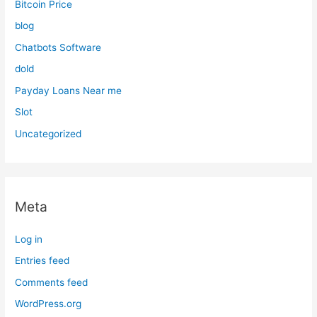
Bitcoin Price
blog
Chatbots Software
dold
Payday Loans Near me
Slot
Uncategorized
Meta
Log in
Entries feed
Comments feed
WordPress.org