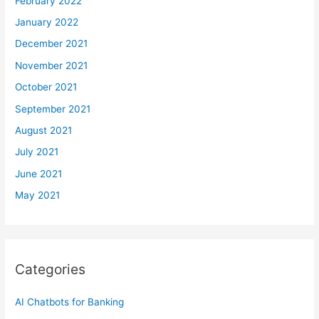
February 2022
January 2022
December 2021
November 2021
October 2021
September 2021
August 2021
July 2021
June 2021
May 2021
Categories
AI Chatbots for Banking