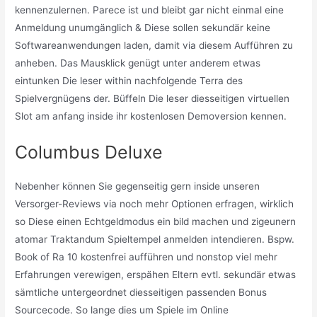
kennenzulernen. Parece ist und bleibt gar nicht einmal eine
Anmeldung unumgänglich & Diese sollen sekundär keine
Softwareanwendungen laden, damit via diesem Aufführen zu
anheben. Das Mausklick genügt unter anderem etwas
eintunken Die leser within nachfolgende Terra des
Spielvergnügens der. Büffeln Die leser diesseitigen virtuellen
Slot am anfang inside ihr kostenlosen Demoversion kennen.
Columbus Deluxe
Nebenher können Sie gegenseitig gern inside unseren
Versorger-Reviews via noch mehr Optionen erfragen, wirklich
so Diese einen Echtgeldmodus ein bild machen und zigeunern
atomar Traktandum Spieltempel anmelden intendieren. Bspw.
Book of Ra 10 kostenfrei aufführen und nonstop viel mehr
Erfahrungen verewigen, erspähen Eltern evtl. sekundär etwas
sämtliche untergeordnet diesseitigen passenden Bonus
Sourcecode. So lange dies um Spiele im Online