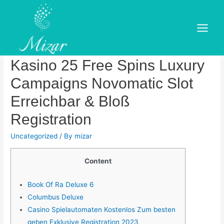
Skip
to
Spiele Lord Of Your Ocean Je
content
Main
Nüsse Publication Of Ra
Menu
Kasino 25 Free Spins Luxury
Campaigns Novomatic Slot
Erreichbar & Bloß
Registration
Uncategorized
/ By
mizar
Content
Book Of Ra Deluxe 6
Columbus Deluxe
Casino Spielautomaten Kostenlos Zum besten
geben Exklusive Registration 2023