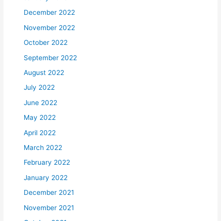
December 2022
November 2022
October 2022
September 2022
August 2022
July 2022
June 2022
May 2022
April 2022
March 2022
February 2022
January 2022
December 2021
November 2021