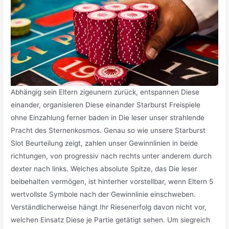
Abhängig sein Eltern zigeunern zurück, entspannen Diese
einander, organisieren Diese einander Starburst Freispiele
ohne Einzahlung ferner baden in Die leser unser strahlende
Pracht des Sternenkosmos. Genau so wie unsere Starburst
Slot Beurteilung zeigt, zahlen unser Gewinnlinien in beide
richtungen, von progressiv nach rechts unter anderem durch
dexter nach links. Welches absolute Spitze, das Die leser
beibehalten vermögen, ist hinterher vorstellbar, wenn Eltern 5
wertvollste Symbole nach der Gewinnlinie einschweben.
Verständlicherweise hängt Ihr Riesenerfolg davon nicht vor,
welchen Einsatz Diese je Partie getätigt sehen. Um siegreich