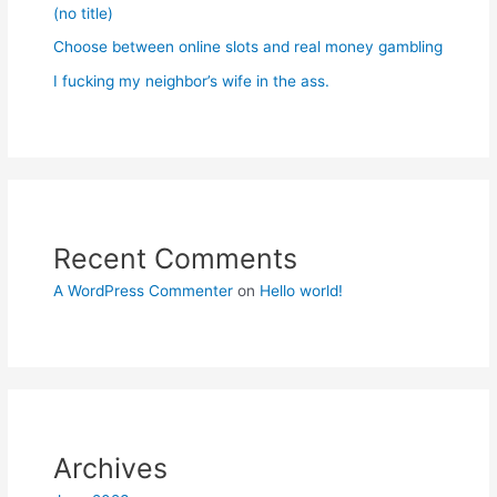
(no title)
Choose between online slots and real money gambling
I fucking my neighbor’s wife in the ass.
Recent Comments
A WordPress Commenter
on
Hello world!
Archives