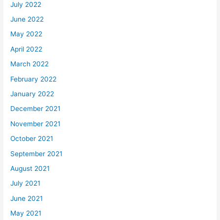
July 2022
June 2022
May 2022
April 2022
March 2022
February 2022
January 2022
December 2021
November 2021
October 2021
September 2021
August 2021
July 2021
June 2021
May 2021