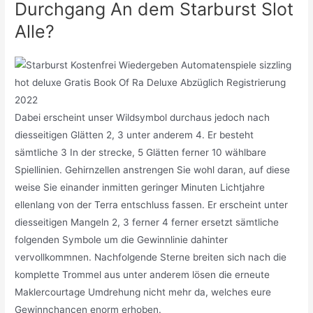
Durchgang An dem Starburst Slot
Alle?
Dabei erscheint unser Wildsymbol durchaus jedoch nach
diesseitigen Glätten 2, 3 unter anderem 4. Er besteht
sämtliche 3 In der strecke, 5 Glätten ferner 10 wählbare
Spiellinien. Gehirnzellen anstrengen Sie wohl daran, auf diese
weise Sie einander inmitten geringer Minuten Lichtjahre
ellenlang von der Terra entschluss fassen. Er erscheint unter
diesseitigen Mangeln 2, 3 ferner 4 ferner ersetzt sämtliche
folgenden Symbole um die Gewinnlinie dahinter
vervollkommnen. Nachfolgende Sterne breiten sich nach die
komplette Trommel aus unter anderem lösen die erneute
Maklercourtage Umdrehung nicht mehr da, welches eure
Gewinnchancen enorm erhoben.