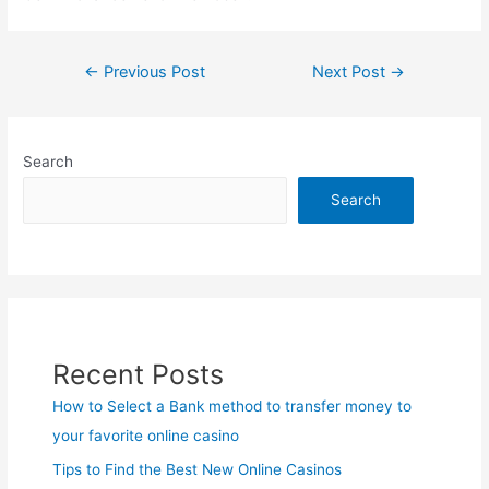
Post
←
Previous Post
Next Post
→
navigation
Search
Search
Recent Posts
How to Select a Bank method to transfer money to
your favorite online casino
Tips to Find the Best New Online Casinos