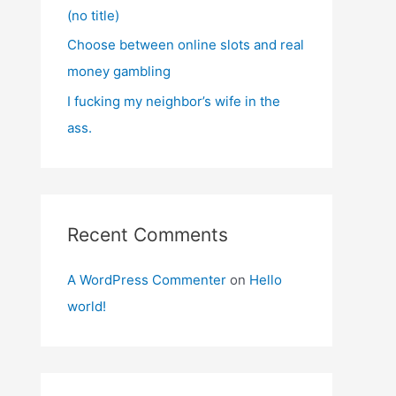
(no title)
Choose between online slots and real
money gambling
I fucking my neighbor’s wife in the
ass.
Recent Comments
A WordPress Commenter
on
Hello
world!