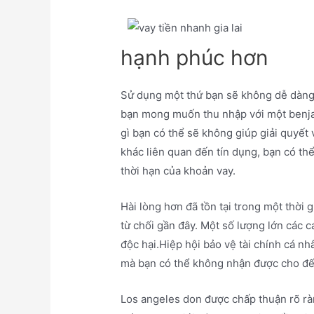
hạnh phúc hơn
Sử dụng một thứ bạn sẽ không dễ dàng,
bạn mong muốn thu nhập với một benjam
gì bạn có thể sẽ không giúp giải quyết 
khác liên quan đến tín dụng, bạn có th
thời hạn của khoản vay.
Hài lòng hơn đã tồn tại trong một thời 
từ chối gần đây. Một số lượng lớn các c
độc hại.Hiệp hội bảo vệ tài chính cá n
mà bạn có thể không nhận được cho đến
Los angeles don được chấp thuận rõ ràn