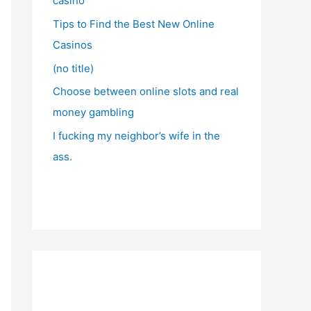
casino
Tips to Find the Best New Online
Casinos
(no title)
Choose between online slots and real
money gambling
I fucking my neighbor’s wife in the
ass.