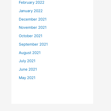
February 2022
January 2022
December 2021
November 2021
October 2021
September 2021
August 2021
July 2021
June 2021
May 2021