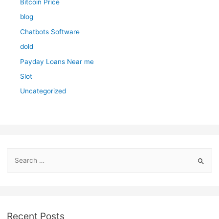
Bitcoin Price
blog
Chatbots Software
dold
Payday Loans Near me
Slot
Uncategorized
S
e
a
r
c
Recent Posts