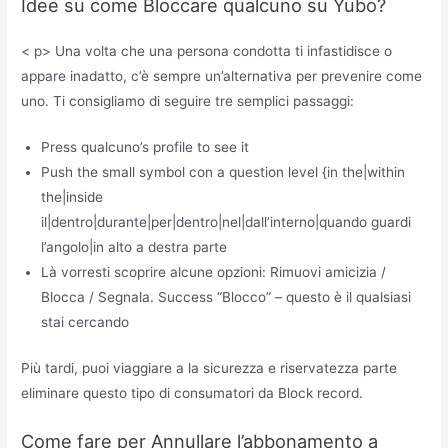
Idee su come Bloccare qualcuno su Yubo?
< p> Una volta che una persona condotta ti infastidisce o
appare inadatto, c’è sempre un’alternativa per prevenire come
uno. Ti consigliamo di seguire tre semplici passaggi:
Press qualcuno’s profile to see it
Push the small symbol con a question level {in the|within
the|inside
il|dentro|durante|per|dentro|nel|dall’interno|quando guardi
l’angolo|in alto a destra parte
Là vorresti scoprire alcune opzioni: Rimuovi amicizia /
Blocca / Segnala. Success “Blocco” – questo è il qualsiasi
stai cercando
Più tardi, puoi viaggiare a la sicurezza e riservatezza parte
eliminare questo tipo di consumatori da Block record.
Come fare per Annullare l’abbonamento a