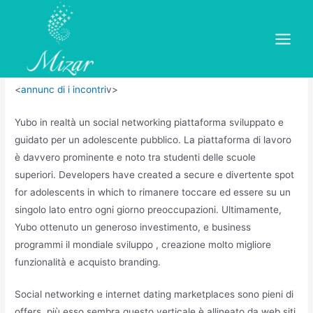
Skip
to
Yubo Evaluation 2021
content
Main
Uncategorized
/ By
mizar
Menu
<
annunc di i incontri
v>
Yubo in realtà un social networking piattaforma sviluppato e
guidato per un adolescente pubblico. La piattaforma di lavoro
è davvero prominente e noto tra studenti delle scuole
superiori. Developers have created a secure e divertente spot
for adolescents in which to rimanere toccare ed essere su un
singolo lato entro ogni giorno preoccupazioni. Ultimamente,
Yubo ottenuto un generoso investimento, e business
programmi il mondiale sviluppo , creazione molto migliore
funzionalità e acquisto branding.
Social networking e internet dating marketplaces sono pieni di
offers, più esso sembra questo verticale è allineato da web siti