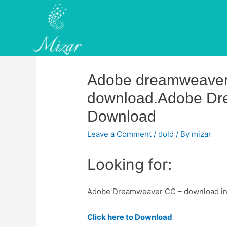
Skip
to
content
Adobe dreamweaver 
download.Adobe Dr
Download
Leave a Comment
/
dold
/ By
mizar
Looking for:
Adobe Dreamweaver CC – download in o
Click here to Download