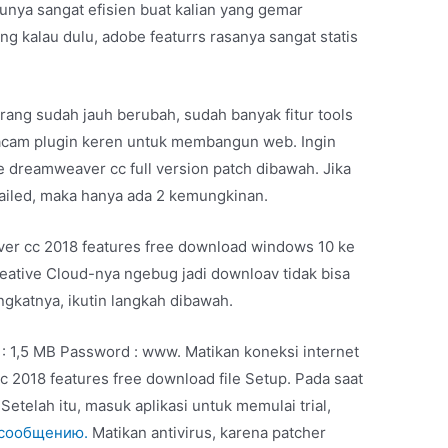
tunya sangat efisien buat kalian yang gemar
g kalau dulu, adobe featurrs rasanya sangat statis
ang sudah jauh berubah, sudah banyak fitur tools
acam plugin keren untuk membangun web. Ingin
e dreamweaver cc full version patch dibawah. Jika
failed, maka hanya ada 2 kemungkinan.
er cc 2018 features free download windows 10 ke
eative Cloud-nya ngebug jadi downloav tidak bisa
singkatnya, ikutin langkah dibawah.
 : 1,5 MB Password : www. Matikan koneksi internet
2018 features free download file Setup. Pada saat
. Setelah itu, masuk aplikasi untuk memulai trial,
 сообщению.
Matikan antivirus, karena patcher