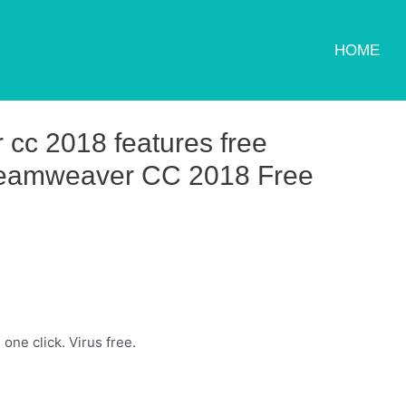
HOME
cc 2018 features free
eamweaver CC 2018 ​Free
ne click. Virus free.