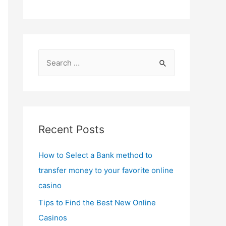
S
e
a
r
c
Recent Posts
h
f
How to Select a Bank method to
o
transfer money to your favorite online
r
casino
:
Tips to Find the Best New Online
Casinos