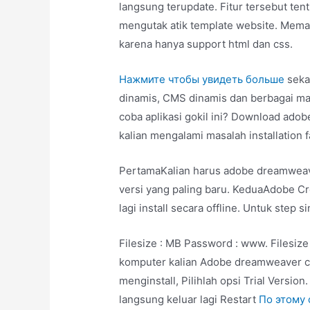
langsung terupdate. Fitur tersebut ten
mengutak atik template website. Meman
karena hanya support html dan css.
Нажмите чтобы увидеть больше
sekar
dinamis, CMS dinamis dan berbagai m
coba aplikasi gokil ini? Download adob
kalian mengalami masalah installation 
PertamaKalian harus adobe dreamweav
versi yang paling baru. KeduaAdobe Cr
lagi install secara offline. Untuk step 
Filesize : MB Password : www. Filesize
komputer kalian Adobe dreamweaver cc 
menginstall, Pilihlah opsi Trial Version
langsung keluar lagi Restart
По этому