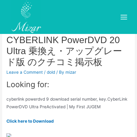
Skip
to
価格.com – 『アップグレード
content
Main
版の条件は？？』
Menu
CYBERLINK PowerDVD 20
Ultra 乗換え・アップグレー
ド版 のクチコミ掲示板
Leave a Comment
/
dold
/ By
mizar
Looking for:
cyberlink powerdvd 9 download serial number, key.CyberLink
PowerDVD Ultra PreActivated | My First JUGEM
Click here to Download