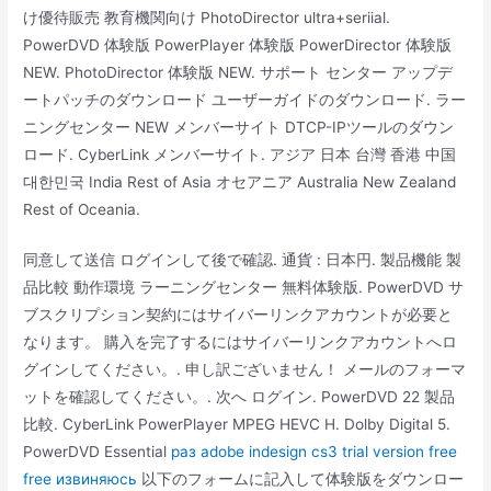
け優待販売 教育機関向け PhotoDirector ultra+seriial.
PowerDVD 体験版 PowerPlayer 体験版 PowerDirector 体験版
NEW. PhotoDirector 体験版 NEW. サポート センター アップデ
ートパッチのダウンロード ユーザーガイドのダウンロード. ラー
ニングセンター NEW メンバーサイト DTCP-IPツールのダウン
ロード. CyberLink メンバーサイト. アジア 日本 台灣 香港 中国
대한민국 India Rest of Asia オセアニア Australia New Zealand
Rest of Oceania.
同意して送信 ログインして後で確認. 通貨 : 日本円. 製品機能 製
品比較 動作環境 ラーニングセンター 無料体験版. PowerDVD サ
ブスクリプション契約にはサイバーリンクアカウントが必要と
なります。 購入を完了するにはサイバーリンクアカウントへロ
グインしてください。. 申し訳ございません！ メールのフォーマ
ットを確認してください。. 次へ ログイン. PowerDVD 22 製品
比較. CyberLink PowerPlayer MPEG HEVC H. Dolby Digital 5.
PowerDVD Essential
раз adobe indesign cs3 trial version free
free извиняюсь
以下のフォームに記入して体験版をダウンロー