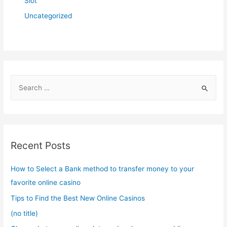
Slot
Uncategorized
S
e
a
r
c
Recent Posts
h
f
How to Select a Bank method to transfer money to your
o
favorite online casino
r
Tips to Find the Best New Online Casinos
:
(no title)