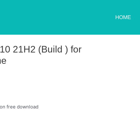
HOME
 21H2 (Build ) for
me
ion free download