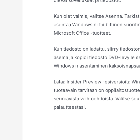
olevat sovellukset ja tiedostot.
Kun olet valmis, valitse Asenna. Tarkis
asentaa Windows n: tai bittinen suoriti
Microsoft Office -tuotteet.
Kun tiedosto on ladattu, siirry tiedoston
asema ja kopioi tiedosto DVD-levylle s
Windows n asentaminen kaksoisnapsau
Lataa Insider Preview -esiversioita Win
tuoteavain tarvitaan on oppilaitostuotte
seuraavista vaihtoehdoista. Valitse seu
palautteestasi.