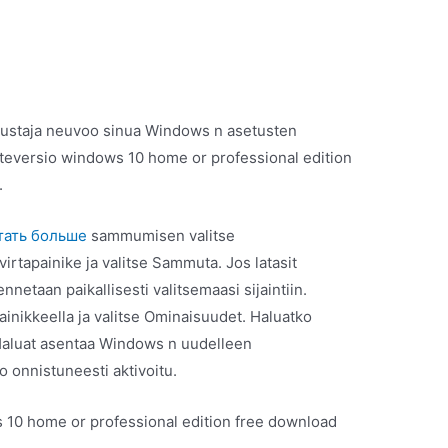
avustaja neuvoo sinua Windows n asetusten
uoteversio windows 10 home or professional edition
.
тать больше
sammumisen valitse
 virtapainike ja valitse Sammuta. Jos latasit
netaan paikallisesti valitsemaasi sijaintiin.
inikkeella ja valitse Ominaisuudet. Haluatko
aluat asentaa Windows n uudelleen
 onnistuneesti aktivoitu.
s 10 home or professional edition free download