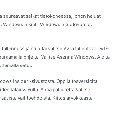
ta seuraavat seikat tietokoneessa, johon haluat
n. Windowsin kieli. Windowsin tuoteversio.
 tallennussijaintiin tai valitse Avaa tallentava DVD-
euraamalla ohjeita. Valitse Asenna Windows. Aloita
ttamalla setup.
dows Insider -sivustosta. Oppilaitosversioita
iden lataussivulla. Anna palautetta Valitse
raavista vaihtoehdoista. Kiitos arvokkaasta