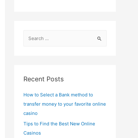
S
e
a
r
c
Recent Posts
h
f
How to Select a Bank method to
o
transfer money to your favorite online
r
casino
:
Tips to Find the Best New Online
Casinos