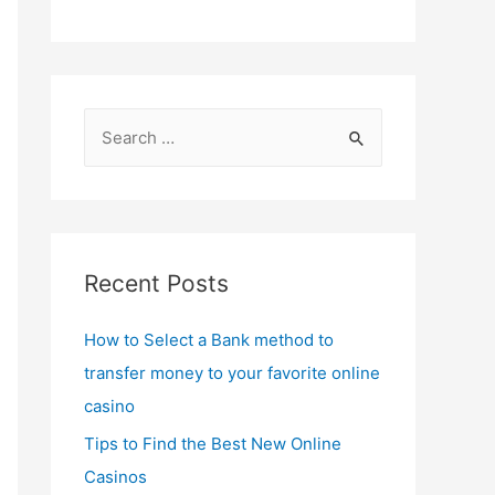
S
e
a
r
c
Recent Posts
h
f
How to Select a Bank method to
o
transfer money to your favorite online
r
casino
:
Tips to Find the Best New Online
Casinos