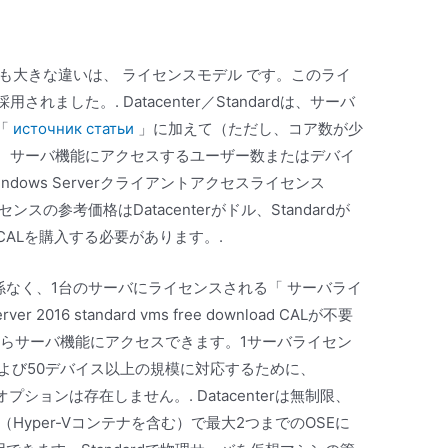
tialsの最も大きな違いは、 ライセンスモデル です。このライ
採用されました。. Datacenter／Standardは、サーバ
「
источник статьи
」に加えて（ただし、コア数が少
）、サーバ機能にアクセスするユーザー数またはデバイ
dows Serverクライアントアクセスライセンス
スの参考価格はDatacenterがドル、Standardが
r CALを購入する必要があります。.
に関係なく、1台のサーバにライセンスされる「 サーバライ
r 2016 standard vms free download CALが不要
からサーバ機能にアクセスできます。1サーバライセン
よび50デバイス以上の規模に対応するために、
いうオプションは存在しません。. Datacenterは無制限、
（Hyper-Vコンテナを含む）で最大2つまでのOSEに