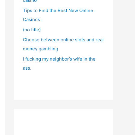
casino
Tips to Find the Best New Online
Casinos
(no title)
Choose between online slots and real
money gambling
I fucking my neighbor’s wife in the
ass.