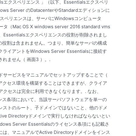
ntialsエクスペリエンス 」（以下、Essentialsエクスペリ
erver のDatacenterやStandardエディションに
sエクスペリエンスは、サーバにWindowsコンピュータ
c OS X windows server 2016 standard vms
er からは、Essentialsエクスペリエンスの役割が削除されまし
ialsにもこの役割は含まれません。つまり、簡単なサーバの構成
トをWindows Server Essentialsに接続す
れません（ 画面3 ）。.
、クラウドサービスをマニュアルでセットアップすることで（
トアクセス環境を構築することはできますが、クライア
アクセスは完全に利用できなくなります。. なお、
lsは、ライセンス条項において、当該サーバソフトウェアを単一の
レストのルート、子ドメインではないこと、他のドメ
e Directoryドメインで実行しなければならないとい
s Server Essentialsのライセンス条項にも記載さ
ニュアルでActive Directoryドメインをインス