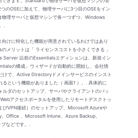
て使用できます。Standardで物理サーバを仮想マシンの管
つのOSEに加えて、物理サーバに3つ目のOSEをイン
lsは物理サーバと仮想マシンで各一つずつ、Windows
。.
ビジネス向けに特化した機能が用意されているわけではあり
alsのメリットは「 ライセンスコストを小さくできる 」
Server 以前のEssentialsエディションは、新規イン
Essentialsの構成」ウィザードが自動的に開始し、会社情
Active Directoryドメインサービスのインスト
るという機能がありました（ 画面1 ）。. 具体的に
ォルダのセットアップ、サーバやクライアントのバッ
リモートWebアクセスポータルを使用したリモートデスクトッ
N接続）のセットアップ、Microsoft Azureや
y、Office 、Microsoft Intune、Azure Backup、
トアップなどです。.