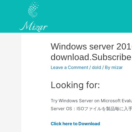
Skip
to
content
Windows server 201
download.Subscribe
Leave a Comment
/
dold
/ By
mizar
Looking for:
Try Windows Server on Microsoft E
Server OS：ISOファイルを製品毎に入手する方
Click here to Download