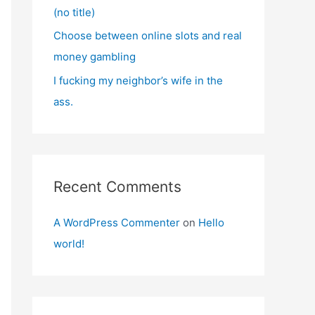
(no title)
Choose between online slots and real
money gambling
I fucking my neighbor’s wife in the
ass.
Recent Comments
A WordPress Commenter
on
Hello
world!